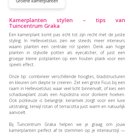
Groene kamerplanten
Kamerplanten stylen – tips van
Tuincentrum Graka
Een kamerplant komt pas echt tot zijn recht met de juiste
styling. In Hellevoetsluis zien we steeds meer interieurs
waarin planten een centrale rol spelen. Denk aan hoge
planten in stijlvolle potten als eyecatcher, of juist een
groepje kleine potplanten op een houten plank voor een
speels effect.
Onze tip: combineer verschillende hoogtes, bladstructuren
en kleuren om diepte te creëren. Zet een grote Ficus bij een
raam in Hellevoetsluis waar veel licht binnenvalt, of kies een
schaduwplant zoals een Aspidistra voor donkere hoeken.
Ook potkeuze is belangrijk: keramiek zorgt voor een luxe
uitstraling, terwijl rotan of terracotta juist warm en natuurlijk
aanvoelt.
Bij Tuincentrum Graka helpen we je graag om jouw
kamerplanten perfect af te stemmen op je interieurstijl —