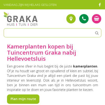
G
VANDAAG ZIJN WIJ HELAAS GESLOTEN
a
n
a
a
r
c
o
n
t
Kamerplanten kopen bij
e
Tuincentrum Graka nabij
n
Hellevoetsluis
t
Een groene sfeer in huis begint bij de juiste
kamerplanten
.
Of je nu houdt van groot en opvallend of klein en subtiel, bij
Tuincentrum Graka vind je altijd een plant die past bij jouw
interieur en levensstijl. Ook als je in Hellevoetsluis woont,
ben je binnen een mum van tijd in ons tuincentrum om
inspiratie op te doen en jouw favoriete planten te kiezen.
Plan mijn route