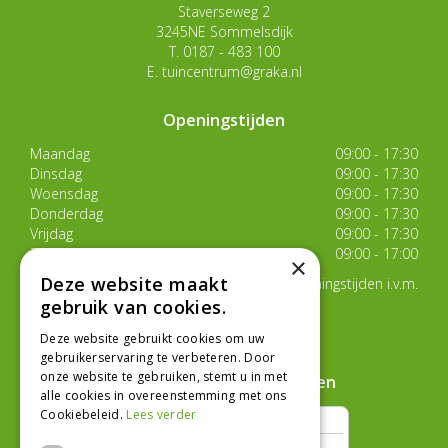
Staverseweg 2
3245NE Sommelsdijk
T.
0187 - 483 100
E.
tuincentrum@graka.nl
Openingstijden
Maandag
09:00 - 17:30
Dinsdag
09:00 - 17:30
Woensdag
09:00 - 17:30
Donderdag
09:00 - 17:30
Vrijdag
09:00 - 17:30
Zaterdag
09:00 - 17:00
×
Deze website maakt
Van 17 juli t/m 29 augustus aangepaste openingstijden i.v.m.
de zomervakantie
gebruik van cookies.
Toon alle openingstijden
Deze website gebruikt cookies om uw
gebruikerservaring te verbeteren. Door
onze website te gebruiken, stemt u in met
Hoe klanten ons beoordelen
alle cookies in overeenstemming met ons
Cookiebeleid.
Lees verder