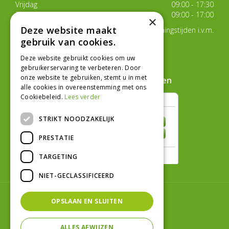
Vrijdag
09:00 - 17:30
Zaterdag
09:00 - 17:00
×
Deze website maakt
Van 17 juli t/m 29 augustus aangepaste openingstijden i.v.m.
de zomervakantie
gebruik van cookies.
Toon alle openingstijden
Deze website gebruikt cookies om uw
gebruikerservaring te verbeteren. Door
onze website te gebruiken, stemt u in met
Hoe klanten ons beoordelen
alle cookies in overeenstemming met ons
Cookiebeleid.
Lees verder
STRIKT NOODZAKELIJK
PRESTATIE
TARGETING
NIET-GECLASSIFICEERD
© Tuincentrum Graka
OPSLAAN EN SLUITEN
Green Solutions
Tuincentrum Overzicht
ALLES AFWIJZEN