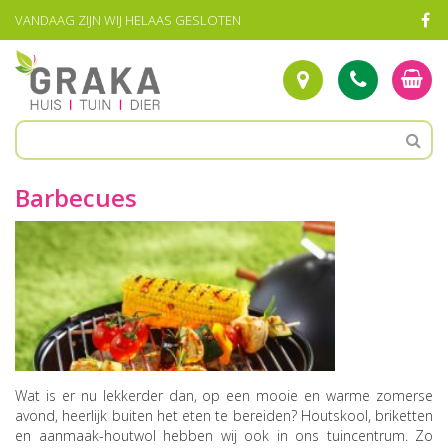
G
VANDAAG ZIJN WIJ HELAAS GESLOTEN
a
n
a
a
r
c
o
n
t
Barbecues
e
n
t
Wat is er nu lekkerder dan, op een mooie en warme zomerse
avond, heerlijk buiten het eten te bereiden? Houtskool, briketten
en aanmaak-houtwol hebben wij ook in ons tuincentrum. Zo