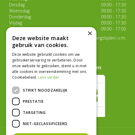
Dinsdag
09:00 - 17:30
Woensdag
09:00 - 17:30
Donderdag
09:00 - 17:30
Vrijdag
09:00 - 17:30
Zaterdag
09:00 - 17:00
×
Deze website maakt
Van 17 juli t/m 29 augustus aangepaste openingstijden i.v.m.
de zomervakantie
gebruik van cookies.
Toon alle openingstijden
Deze website gebruikt cookies om uw
gebruikerservaring te verbeteren. Door
onze website te gebruiken, stemt u in met
Hoe klanten ons beoordelen
alle cookies in overeenstemming met ons
Cookiebeleid.
Lees verder
STRIKT NOODZAKELIJK
PRESTATIE
TARGETING
NIET-GECLASSIFICEERD