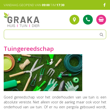
G
VANDAAG GEOPEND VAN
09:00
T/M
17:30
a
n
a
a
r
c
o
n
t
Tuingereedschap
e
n
t
Goed gereedschap voor het onderhouden van uw tuin is een
absolute vereiste. Niet alleen voor de aanleg maar ook voor het
onderhoud van uw tuin. Of er nu een pergola gebouwd wordt,