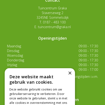
Contact
Tuincentrum Graka
Staverseweg 2
3245NE Sommelsdijk
T.
0187 - 483 100
E.
tuincentrum@graka.nl
Openingstijden
Maandag
09:00 - 17:30
Dinsdag
09:00 - 17:30
Woensdag
09:00 - 17:30
Donderdag
09:00 - 17:30
Vrijdag
09:00 - 17:30
Zaterdag
09:00 - 17:00
×
Deze website maakt
Van 17 juli t/m 29 augustus aangepaste openingstijden i.v.m.
de zomervakantie
gebruik van cookies.
Toon alle openingstijden
Deze website gebruikt cookies om uw
gebruikerservaring te verbeteren. Door
onze website te gebruiken, stemt u in met
Hoe klanten ons beoordelen
alle cookies in overeenstemming met ons