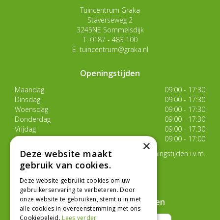
Tuincentrum Graka
Staverseweg 2
3245NE Sommelsdijk
T.
0187 - 483 100
E.
tuincentrum@graka.nl
Openingstijden
Maandag
09:00 - 17:30
Dinsdag
09:00 - 17:30
Woensdag
09:00 - 17:30
Donderdag
09:00 - 17:30
Vrijdag
09:00 - 17:30
Zaterdag
09:00 - 17:00
×
Deze website maakt
Van 17 juli t/m 29 augustus aangepaste openingstijden i.v.m.
de zomervakantie
gebruik van cookies.
Toon alle openingstijden
Deze website gebruikt cookies om uw
gebruikerservaring te verbeteren. Door
onze website te gebruiken, stemt u in met
Hoe klanten ons beoordelen
alle cookies in overeenstemming met ons
Cookiebeleid.
Lees verder