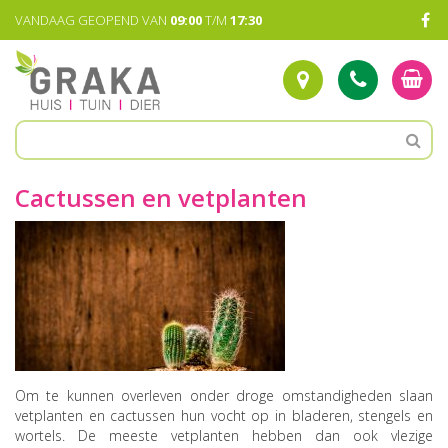
G
VANDAAG GEOPEND VAN
09:00
T/M
17:30
a
n
a
a
r
c
o
n
t
Cactussen en vetplanten
e
n
t
Om te kunnen overleven onder droge omstandigheden slaan
vetplanten en cactussen hun vocht op in bladeren, stengels en
wortels. De meeste vetplanten hebben dan ook vlezige