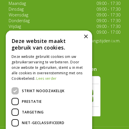
Maandag
09:00 - 17:30
Dinsdag
09:00 - 17:30
Woensdag
09:00 - 17:30
Donderdag
09:00 - 17:30
Vrijdag
09:00 - 17:30
Zaterdag
09:00 - 17:00
×
Deze website maakt
Van 17 juli t/m 29 augustus aangepaste openingstijden i.v.m.
de zomervakantie
gebruik van cookies.
Toon alle openingstijden
Deze website gebruikt cookies om uw
gebruikerservaring te verbeteren. Door
onze website te gebruiken, stemt u in met
Hoe klanten ons beoordelen
alle cookies in overeenstemming met ons
Cookiebeleid.
Lees verder
STRIKT NOODZAKELIJK
PRESTATIE
TARGETING
NIET-GECLASSIFICEERD