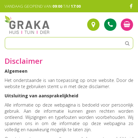
G
VANDAAG GEOPEND VAN
09:00
T/M
17:00
a
n
a
a
r
c
o
n
t
Disclaimer
e
n
Algemeen
t
Het onderstaande is van toepassing op onze website. Door de
website te gebruiken stemt u in met deze disclaimer.
Uitsluiting van aansprakelijkheid
Alle informatie op deze webpagina is bedoeld voor persoonlijk
gebruik. Aan de informatie kunnen geen rechten worden
ontleend. Wijzigingen en typefouten worden voorbehouden. Wij
spannen ons in om de informatie op deze webpagina zo
volledig en nauwkeurig mogelijk te laten zijn.