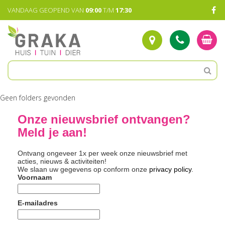
G
VANDAAG GEOPEND VAN
09:00
T/M
17:30
a
n
a
a
r
c
o
n
t
Geen folders gevonden
e
n
Onze nieuwsbrief ontvangen?
t
Meld je aan!
Ontvang ongeveer 1x per week onze nieuwsbrief met
acties, nieuws & activiteiten!
We slaan uw gegevens op conform onze
privacy policy
.
Voornaam
E-mailadres