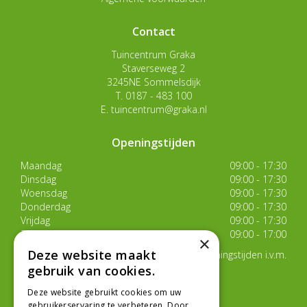
Contact
Tuincentrum Graka
Staverseweg 2
3245NE Sommelsdijk
T.
0187 - 483 100
E.
tuincentrum@graka.nl
Openingstijden
Maandag
09:00 - 17:30
Dinsdag
09:00 - 17:30
Woensdag
09:00 - 17:30
Donderdag
09:00 - 17:30
Vrijdag
09:00 - 17:30
Zaterdag
09:00 - 17:00
×
Deze website maakt
Van 17 juli t/m 29 augustus aangepaste openingstijden i.v.m.
de zomervakantie
gebruik van cookies.
Toon alle openingstijden
Deze website gebruikt cookies om uw
gebruikerservaring te verbeteren. Door