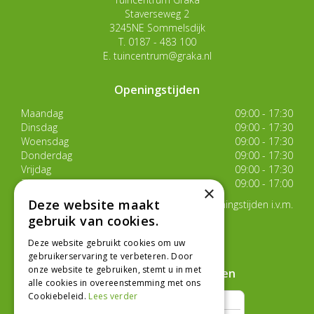
Staverseweg 2
3245NE Sommelsdijk
T.
0187 - 483 100
E.
tuincentrum@graka.nl
Openingstijden
Maandag
09:00 - 17:30
Dinsdag
09:00 - 17:30
Woensdag
09:00 - 17:30
Donderdag
09:00 - 17:30
Vrijdag
09:00 - 17:30
Zaterdag
09:00 - 17:00
×
Deze website maakt
Van 17 juli t/m 29 augustus aangepaste openingstijden i.v.m.
de zomervakantie
gebruik van cookies.
Toon alle openingstijden
Deze website gebruikt cookies om uw
gebruikerservaring te verbeteren. Door
onze website te gebruiken, stemt u in met
Hoe klanten ons beoordelen
alle cookies in overeenstemming met ons
Cookiebeleid.
Lees verder