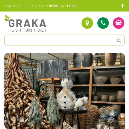
G
VANDAAG GEOPEND VAN
09:00
T/M
17:30
a
n
a
a
r
c
o
n
t
e
n
t