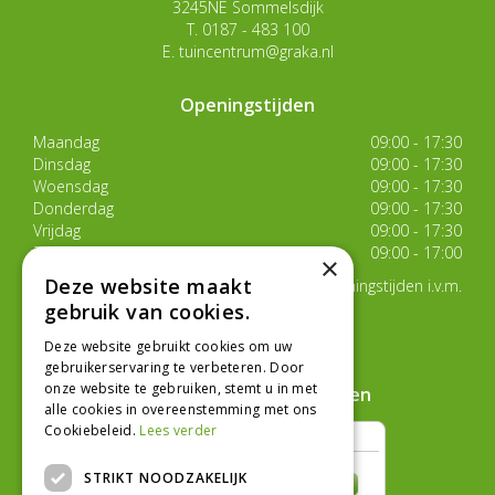
3245NE Sommelsdijk
T.
0187 - 483 100
E.
tuincentrum@graka.nl
Openingstijden
Maandag
09:00 - 17:30
Dinsdag
09:00 - 17:30
Woensdag
09:00 - 17:30
Donderdag
09:00 - 17:30
Vrijdag
09:00 - 17:30
Zaterdag
09:00 - 17:00
×
Deze website maakt
Van 17 juli t/m 29 augustus aangepaste openingstijden i.v.m.
de zomervakantie
gebruik van cookies.
Toon alle openingstijden
Deze website gebruikt cookies om uw
gebruikerservaring te verbeteren. Door
onze website te gebruiken, stemt u in met
Hoe klanten ons beoordelen
alle cookies in overeenstemming met ons
Cookiebeleid.
Lees verder
STRIKT NOODZAKELIJK