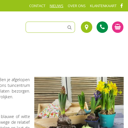
CONTACT
NIEUWS
OVER ONS
KLANTENKAART
 Ben je afgelopen
j ons tuincentrum
laten bezorgen.
lijken.
 blauwe of witte
nwege de relatief
stelen en laat de