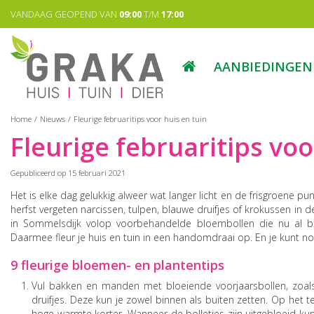
Ga
VANDAAG GEOPEND VAN
09:00
T/M
17:00
naar
content
AANBIEDINGEN
Home
Nieuws
Fleurige februaritips voor huis en tuin
Fleurige februaritips voo
Gepubliceerd op
15 februari 2021
Het is elke dag gelukkig alweer wat langer licht en de frisgroene p
herfst vergeten narcissen, tulpen, blauwe druifjes of krokussen in d
in Sommelsdijk volop voorbehandelde bloembollen die nu al bl
Daarmee fleur je huis en tuin in een handomdraai op. En je kunt 
9 fleurige bloemen- en plantentips
Vul bakken en manden met bloeiende voorjaarsbollen, zoals s
druifjes. Deze kun je zowel binnen als buiten zetten. Op het t
hoge warmte korter. Wanneer de bolletjes zijn uitgebloeid kun 