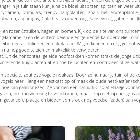
nger in je tuin staan kun je na de bloei uitspitten, splitsen en weer ui
yclamen, primula's, trendy hangplanten, zoals het erwtenplantje,
 zinkvaren, asparagus, Calathea, vrouwentong (Sanseveria), gatenplant 
sen- en rozen-)struiken, hagen en bomen. Kijk op de site van ons tuin
r (Hamamelis) en de winterbloeiende én geurende kamperfoelie Lonice
n, leibomen als leilinden en dakplataan. Wilgen kunnen nu nog geknot 
n nu nog goed te zien en makkelijk te verwijderen.
. Uit de horizontaal geleide hoofdtakken komen straks de jonge uitlop
winterende kuipplanten af en toe te luchten en controleer of ze wa
n speciale, zoutloze vogelpindakaas. Door ze nu naar je tuin of balkon
vogels neer. Hang een nestkast op of maak de oude nestkast(en) sch
 nog kan gaan vriezen. Ze vormen een natuurlijk isolatielaagje voor 
et gazon, om mosvorming te voorkomen, maar loop niet op het gras al
en gevarieerd plaatje en bieden soms ook nog voedsel (zaden) aan vog