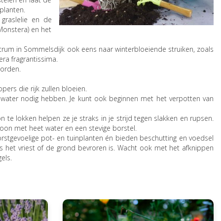
tplanten.
 graslelie en de
(Monstera) en het
centrum in Sommelsdijk ook eens naar winterbloeiende struiken, zoals
ra fragrantissima.
worden.
ers die rijk zullen bloeien.
t water nodig hebben. Je kunt ook beginnen met het verpotten van
 te lokken helpen ze je straks in je strijd tegen slakken en rupsen.
oon met heet water en een stevige borstel.
vorstgevoelige pot- en tuinplanten én bieden beschutting en voedsel
s het vriest of de grond bevroren is. Wacht ook met het afknippen
els.