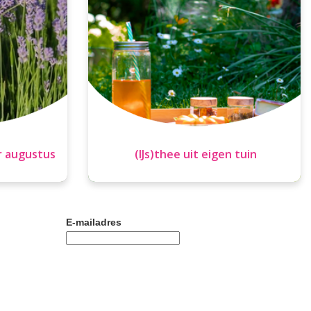
r augustus
(IJs)thee uit eigen tuin
E-mailadres