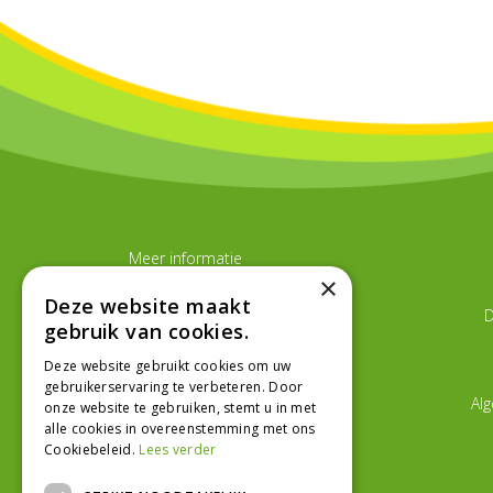
Meer informatie
Tuincentrum Graka
×
Tuinplanten kopen
Deze website maakt
D
Kamerplanten kopen
gebruik van cookies.
Kerstartikelen kopen
Deze website gebruikt cookies om uw
gebruikerservaring te verbeteren. Door
Al
onze website te gebruiken, stemt u in met
alle cookies in overeenstemming met ons
Cookiebeleid.
Lees verder