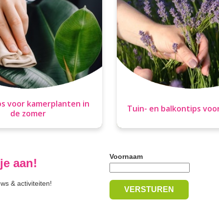
ps voor kamerplanten in
Tuin- en balkontips voo
de zomer
Voornaam
je aan!
s & activiteiten!