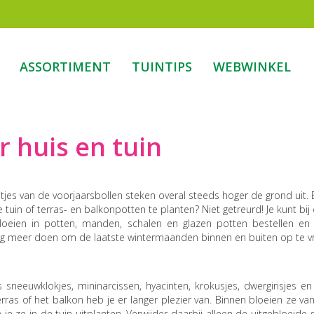
ASSORTIMENT
TUINTIPS
WEBWINKEL
r huis en tuin
untjes van de voorjaarsbollen steken overal steeds hoger de grond uit.
e tuin of terras- en balkonpotten te planten? Niet getreurd! Je kunt bi
oeien in potten, manden, schalen en glazen potten bestellen en 
nog meer doen om de laatste wintermaanden binnen en buiten op te vro
neeuwklokjes, mininarcissen, hyacinten, krokusjes, dwergirisjes en
erras of het balkon heb je er langer plezier van. Binnen bloeien ze va
je ze in de tuin uitplanten. Verwijder daarbij alleen de uitgebloeide 