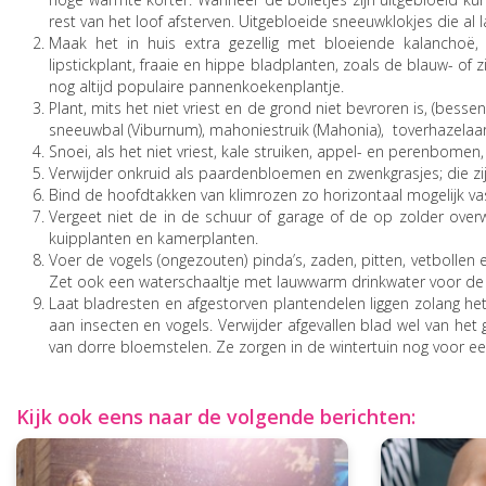
rest van het loof afsterven. Uitgebloeide sneeuwklokjes die al la
Maak het in huis extra gezellig met bloeiende kalanchoë, c
lipstickplant, fraaie en hippe bladplanten, zoals de blauw- of
nog altijd populaire pannenkoekenplantje.
Plant, mits het niet vriest en de grond niet bevroren is, (bes
sneeuwbal (Viburnum), mahoniestruik (Mahonia), toverhazelaa
Snoei, als het niet vriest, kale struiken, appel- en perenbome
Verwijder onkruid als paardenbloemen en zwenkgrasjes; die zij
Bind de hoofdtakken van klimrozen zo horizontaal mogelijk vast
Vergeet niet de in de schuur of garage of de op zolder over
kuipplanten en kamerplanten.
Voer de vogels (ongezouten) pinda’s, zaden, pitten, vetbollen e
Zet ook een waterschaaltje met lauwwarm drinkwater voor de 
Laat bladresten en afgestorven plantendelen liggen zolang het
aan insecten en vogels. Verwijder afgevallen blad wel van h
van dorre bloemstelen. Ze zorgen in de wintertuin nog voor e
Kijk ook eens naar de volgende berichten: