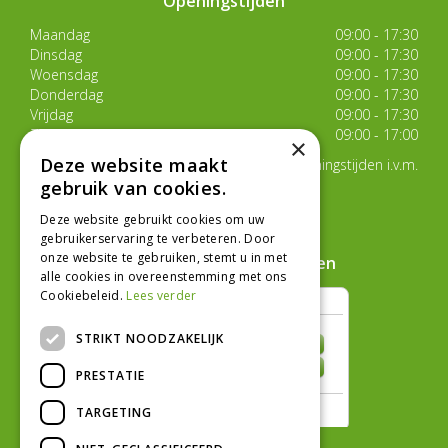
Openingstijden
Maandag
09:00 - 17:30
Dinsdag
09:00 - 17:30
Woensdag
09:00 - 17:30
Donderdag
09:00 - 17:30
Vrijdag
09:00 - 17:30
Zaterdag
09:00 - 17:00
×
Deze website maakt
Van 17 juli t/m 29 augustus aangepaste openingstijden i.v.m.
de zomervakantie
gebruik van cookies.
Toon alle openingstijden
Deze website gebruikt cookies om uw
gebruikerservaring te verbeteren. Door
onze website te gebruiken, stemt u in met
Hoe klanten ons beoordelen
alle cookies in overeenstemming met ons
Cookiebeleid.
Lees verder
STRIKT NOODZAKELIJK
PRESTATIE
TARGETING