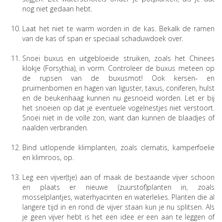
nog niet gedaan hebt.
Laat het niet te warm worden in de kas. Bekalk de ramen
van de kas of span er speciaal schaduwdoek over.
Snoei buxus en uitgebloeide struiken, zoals het Chinees
klokje (Forsythia), in vorm. Controleer de buxus meteen op
de rupsen van de buxusmot! Ook kersen- en
pruimenbomen en hagen van liguster, taxus, coniferen, hulst
en de beukenhaag kunnen nu gesnoeid worden. Let er bij
het snoeien op dat je eventuele vogelnestjes niet verstoort.
Snoei niet in de volle zon, want dan kunnen de blaadjes of
naalden verbranden.
Bind uitlopende klimplanten, zoals clematis, kamperfoelie
en klimroos, op.
Leg een vijver(tje) aan of maak de bestaande vijver schoon
en plaats er nieuwe (zuurstof)planten in, zoals
mosselplantjes, waterhyacinten en waterlelies. Planten die al
langere tijd in en rond de vijver staan kun je nu splitsen. Als
je geen vijver hebt is het een idee er een aan te leggen of