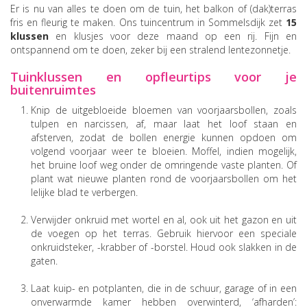
Er is nu van alles te doen om de tuin, het balkon of (dak)terras
fris en fleurig te maken. Ons tuincentrum in Sommelsdijk zet
15
klussen
en klusjes voor deze maand op een rij. Fijn en
ontspannend om te doen, zeker bij een stralend lentezonnetje.
Tuinklussen en opfleurtips voor je
buitenruimtes
Knip de uitgebloeide bloemen van voorjaarsbollen, zoals
tulpen en narcissen, af, maar laat het loof staan en
afsterven, zodat de bollen energie kunnen opdoen om
volgend voorjaar weer te bloeien. Moffel, indien mogelijk,
het bruine loof weg onder de omringende vaste planten. Of
plant wat nieuwe planten rond de voorjaarsbollen om het
lelijke blad te verbergen.
Verwijder onkruid met wortel en al, ook uit het gazon en uit
de voegen op het terras. Gebruik hiervoor een speciale
onkruidsteker, -krabber of -borstel. Houd ook slakken in de
gaten.
Laat kuip- en potplanten, die in de schuur, garage of in een
onverwarmde kamer hebben overwinterd, ‘afharden’: