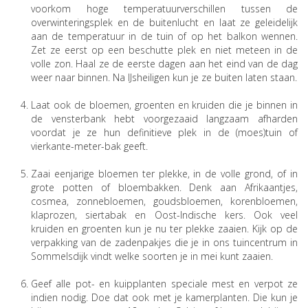
voorkom hoge temperatuurverschillen tussen de
overwinteringsplek en de buitenlucht en laat ze geleidelijk
aan de temperatuur in de tuin of op het balkon wennen.
Zet ze eerst op een beschutte plek en niet meteen in de
volle zon. Haal ze de eerste dagen aan het eind van de dag
weer naar binnen. Na IJsheiligen kun je ze buiten laten staan.
Laat ook de bloemen, groenten en kruiden die je binnen in
de vensterbank hebt voorgezaaid langzaam afharden
voordat je ze hun definitieve plek in de (moes)tuin of
vierkante-meter-bak geeft.
Zaai eenjarige bloemen ter plekke, in de volle grond, of in
grote potten of bloembakken. Denk aan Afrikaantjes,
cosmea, zonnebloemen, goudsbloemen, korenbloemen,
klaprozen, siertabak en Oost-Indische kers. Ook veel
kruiden en groenten kun je nu ter plekke zaaien. Kijk op de
verpakking van de zadenpakjes die je in ons tuincentrum in
Sommelsdijk vindt welke soorten je in mei kunt zaaien.
Geef alle pot- en kuipplanten speciale mest en verpot ze
indien nodig. Doe dat ook met je kamerplanten. Die kun je