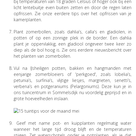
bij temperaturen van 18 graden Celsius of hoger ook bij een
licht lentebuitje even buiten zetten en door de regen laten
opfrissen. Zie onze eerdere tips over het opfrissen van je
kamerplanten.
Plant zomerbollen, zoals dahlia’s, calla's en gladiolen, in
potten of op een zonnige plek in de border. Een dahlia
plant je oppervlakkig, een gladiool ongeveer twee keer zo
diep als de bol hoog is. Zie ons eerdere nieuwsbericht over
het planten van zomerbollen.
Vul na IJsheiligen potten, bakken en hangmanden met
eenjarige zomerbloeiers of 'perkgoed', zoals lobelia’s,
petunia’s, surfinia’s, vlijtige liesjes, margrieten, senetti’s,
verbena’s en potgeraniums (Pelargoniums). Deze kun je in
ons tuincentrum in Sommelsdijk nu voordelig geprijsd en in
grote hoeveelheden inslaan.
Geef met name pot- en kuipplanten regelmatig water
wanneer het lange tijd droog blijft en de temperaturen
stijgen. Zet waterschotels onder je potplanten, als je dat