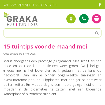
G
VANDAAG ZIJN WIJ HELAAS GESLOTEN
a
n
a
a
r
c
o
n
t
15 tuintips voor de maand mei
e
n
Gepubliceerd op
1 mei 2026
t
Mei is doorgaans een prachtige (tuin)maand. Alles groeit als een
dolle en ook de bomen kleuren weer groen. Na IJsheiligen
(medio mei) is het bovendien echt gedaan met de kans op
nachtvorst! Dan kun je binnen opgekweekte zaailingen en
overwinterende pot- en kuipplanten met een gerust hart weer
buiten zetten. En Moederdag is een mooie gelegenheid om je
moeder in de bloemetjes te zetten, met een bloeiende
kamerplant of bijzondere tuinplant.