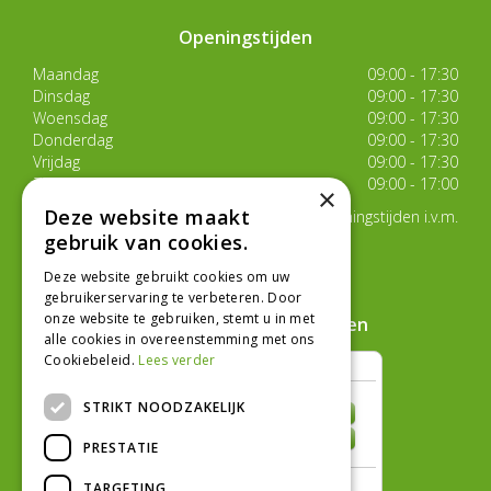
Openingstijden
Maandag
09:00 - 17:30
Dinsdag
09:00 - 17:30
Woensdag
09:00 - 17:30
Donderdag
09:00 - 17:30
Vrijdag
09:00 - 17:30
Zaterdag
09:00 - 17:00
×
Deze website maakt
Van 17 juli t/m 29 augustus aangepaste openingstijden i.v.m.
de zomervakantie
gebruik van cookies.
Toon alle openingstijden
Deze website gebruikt cookies om uw
gebruikerservaring te verbeteren. Door
onze website te gebruiken, stemt u in met
Hoe klanten ons beoordelen
alle cookies in overeenstemming met ons
Cookiebeleid.
Lees verder
STRIKT NOODZAKELIJK
PRESTATIE
TARGETING