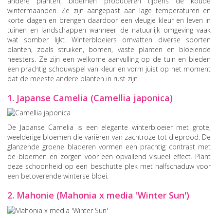
andere planten, bloemen produceren tijdens de koude
wintermaanden. Ze zijn aangepast aan lage temperaturen en
korte dagen en brengen daardoor een vleugje kleur en leven in
tuinen en landschappen wanneer de natuurlijk omgeving vaak
wat somber lijkt. Winterbloeiers omvatten diverse soorten
planten, zoals struiken, bomen, vaste planten en bloeiende
heesters. Ze zijn een welkome aanvulling op de tuin en bieden
een prachtig schouwspel van kleur en vorm juist op het moment
dat de meeste andere planten in rust zijn.
1. Japanse Camelia (Camellia japonica)
De Japanse Camelia is een elegante winterbloeier met grote,
weelderige bloemen die variëren van zachtroze tot dieprood. De
glanzende groene bladeren vormen een prachtig contrast met
de bloemen en zorgen voor een opvallend visueel effect. Plant
deze schoonheid op een beschutte plek met halfschaduw voor
een betoverende winterse bloei.
2. Mahonie (Mahonia x media 'Winter Sun')