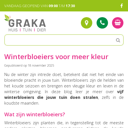
G
VANDAAG GEOPEND VAN
09:00
T/M
17:30
a
n
a
a
r
c
o
n
t
Winterbloeiers voor meer kleur
e
n
Gepubliceerd op
18 november 2025
t
Nu de winter zijn intrede doet, betekent dat niet het einde van
bloeiende pracht in jouw tuin. Winterbloeiers zijn de helden van
het koude seizoen en brengen een vleugje kleur en leven in de
winterse omgeving. In deze blog leer je meer over
vijf
winterbloeiers die jouw tuin doen stralen
, zelfs in de
koudste maanden.
Wat zijn winterbloeiers?
Winterbloeiers zijn planten die, in tegenstelling tot de meeste