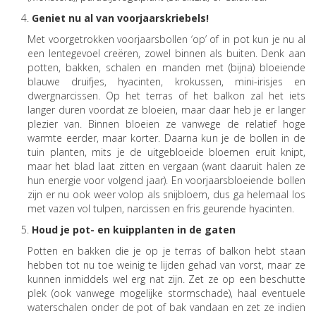
Geniet nu al van voorjaarskriebels!
Met voorgetrokken voorjaarsbollen ‘op’ of in pot kun je nu al
een lentegevoel creëren, zowel binnen als buiten. Denk aan
potten, bakken, schalen en manden met (bijna) bloeiende
blauwe druifjes, hyacinten, krokussen, mini-irisjes en
dwergnarcissen. Op het terras of het balkon zal het iets
langer duren voordat ze bloeien, maar daar heb je er langer
plezier van. Binnen bloeien ze vanwege de relatief hoge
warmte eerder, maar korter. Daarna kun je de bollen in de
tuin planten, mits je de uitgebloeide bloemen eruit knipt,
maar het blad laat zitten en vergaan (want daaruit halen ze
hun energie voor volgend jaar). En voorjaarsbloeiende bollen
zijn er nu ook weer volop als snijbloem, dus ga helemaal los
met vazen vol tulpen, narcissen en fris geurende hyacinten.
Houd je pot- en kuipplanten in de gaten
Potten en bakken die je op je terras of balkon hebt staan
hebben tot nu toe weinig te lijden gehad van vorst, maar ze
kunnen inmiddels wel erg nat zijn. Zet ze op een beschutte
plek (ook vanwege mogelijke stormschade), haal eventuele
waterschalen onder de pot of bak vandaan en zet ze indien