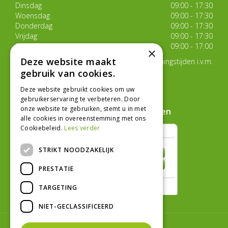
Dinsdag
09:00 - 17:30
Woensdag
09:00 - 17:30
Donderdag
09:00 - 17:30
Vrijdag
09:00 - 17:30
Zaterdag
09:00 - 17:00
×
Deze website maakt
Van 17 juli t/m 29 augustus aangepaste openingstijden i.v.m.
de zomervakantie
gebruik van cookies.
Toon alle openingstijden
Deze website gebruikt cookies om uw
gebruikerservaring te verbeteren. Door
onze website te gebruiken, stemt u in met
Hoe klanten ons beoordelen
alle cookies in overeenstemming met ons
Cookiebeleid.
Lees verder
STRIKT NOODZAKELIJK
PRESTATIE
TARGETING
NIET-GECLASSIFICEERD