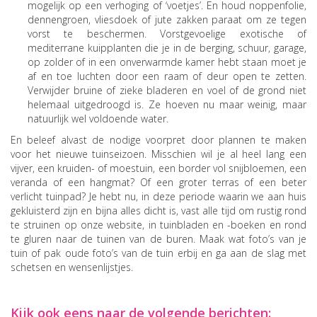
mogelijk op een verhoging of ‘voetjes’. En houd noppenfolie,
dennengroen, vliesdoek of jute zakken paraat om ze tegen
vorst te beschermen. Vorstgevoelige exotische of
mediterrane kuipplanten die je in de berging, schuur, garage,
op zolder of in een onverwarmde kamer hebt staan moet je
af en toe luchten door een raam of deur open te zetten.
Verwijder bruine of zieke bladeren en voel of de grond niet
helemaal uitgedroogd is. Ze hoeven nu maar weinig, maar
natuurlijk wel voldoende water.
En beleef alvast de nodige voorpret door plannen te maken
voor het nieuwe tuinseizoen. Misschien wil je al heel lang een
vijver, een kruiden- of moestuin, een border vol snijbloemen, een
veranda of een hangmat? Of een groter terras of een beter
verlicht tuinpad? Je hebt nu, in deze periode waarin we aan huis
gekluisterd zijn en bijna alles dicht is, vast alle tijd om rustig rond
te struinen op onze website, in tuinbladen en -boeken en rond
te gluren naar de tuinen van de buren. Maak wat foto’s van je
tuin of pak oude foto’s van de tuin erbij en ga aan de slag met
schetsen en wensenlijstjes.
Kijk ook eens naar de volgende berichten: