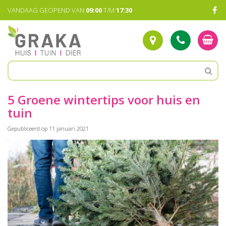
G
VANDAAG GEOPEND VAN
09:00
T/M
17:30
a
n
a
a
r
c
o
n
t
5 Groene wintertips voor huis en
e
tuin
n
t
Gepubliceerd op
11 januari 2021