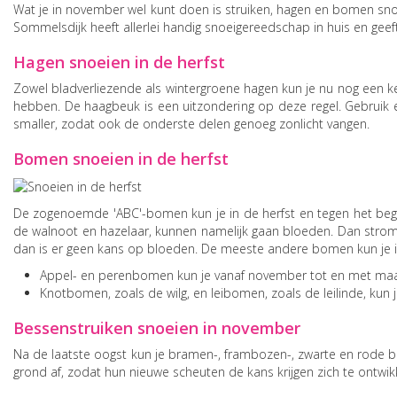
Wat je in november wel kunt doen is struiken, hagen en bomen snoei
Sommelsdijk heeft allerlei handig snoeigereedschap in huis en geeft 
Hagen snoeien in de herfst
Zowel bladverliezende als wintergroene hagen kun je nu nog een ke
hebben. De haagbeuk is een uitzondering op deze regel. Gebruik 
smaller, zodat ook de onderste delen genoeg zonlicht vangen.
Bomen snoeien in de herfst
De zogenoemde 'ABC'-bomen kun je in de herfst en tegen het begi
de walnoot en hazelaar, kunnen namelijk gaan bloeden. Dan strome
dan is er geen kans op bloeden. De meeste andere bomen kun je i
Appel- en perenbomen kun je vanaf november tot en met maart
Knotbomen, zoals de wilg, en leibomen, zoals de leilinde, kun j
Bessenstruiken snoeien in november
Na de laatste oogst kun je bramen-, frambozen-, zwarte en rode b
grond af, zodat hun nieuwe scheuten de kans krijgen zich te ontwikk