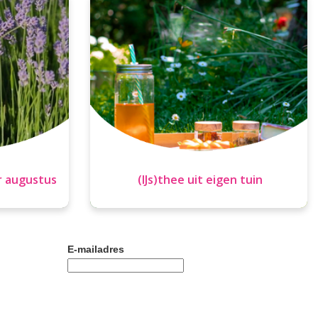
r augustus
(IJs)thee uit eigen tuin
E-mailadres