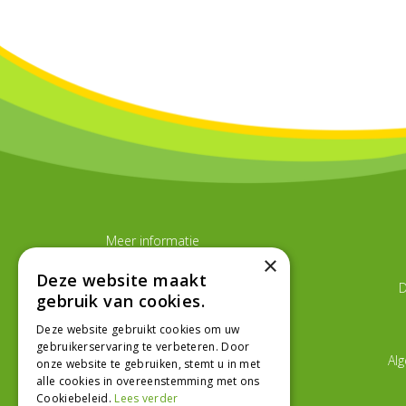
Meer informatie
Tuincentrum Graka
×
Tuinplanten kopen
Deze website maakt
D
Kamerplanten kopen
gebruik van cookies.
Kerstartikelen kopen
Deze website gebruikt cookies om uw
gebruikerservaring te verbeteren. Door
Al
onze website te gebruiken, stemt u in met
alle cookies in overeenstemming met ons
Cookiebeleid.
Lees verder