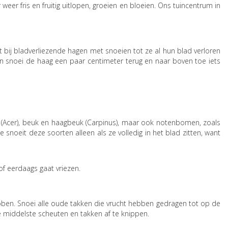
er fris en fruitig uitlopen, groeien en bloeien. Ons tuincentrum in
 bij bladverliezende hagen met snoeien tot ze al hun blad verloren
n snoei de haag een paar centimeter terug en naar boven toe iets
 (Acer), beuk en haagbeuk (Carpinus), maar ook notenbomen, zoals
oeit deze soorten alleen als ze volledig in het blad zitten, want
of eerdaags gaat vriezen.
bben. Snoei alle oude takken die vrucht hebben gedragen tot op de
de middelste scheuten en takken af te knippen.