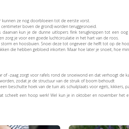
er kunnen ze nog doorbloeien tot de eerste vorst.
50 centimeter boven de grond) worden teruggesnoeid.
 daarvan kun je de dunne uitlopers flink terugknippen tot een oog 
en zorg je voor een goede luchtcirculatie in het hart van de roos.
j storm en hoosbuien. Snoei deze tot ongeveer de helft tot op de hoo
jtakken die hebben gebloeid inkorten. Maar hoe later je snoeit, hoe mi
 of -zaag zorgt voor rafels rond de snoeiwond en dat verhoogt de 
 worden, zodat je de structuur van de struik of boom behoudt
een beschutte hoek van de tuin als schuilplaats voor egels, kikkers, 
 Dat scheelt een hoop werk! Wel kun je in oktober en november het 