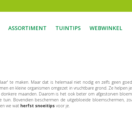
ASSORTIMENT
TUINTIPS
WEBWINKEL
ar' te maken. Maar dat is helemaal niet nodig en zelfs geen goed 
n en kleine organismen omgezet in vruchtbare grond. Ze helpen je z
de, donkere maanden. Daarom is het ook beter om afgestorven bloem
kale tuin. Bovendien beschermen de uitgebloeide bloemschermen, zoa
ben we wat
herfst snoeitips
voor je.