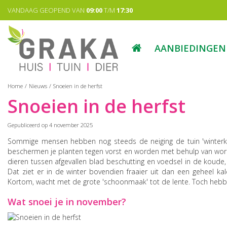
Ga
VANDAAG GEOPEND VAN
09:00
T/M
17:30
naar
content
AANBIEDINGEN
Home
Nieuws
Snoeien in de herfst
Snoeien in de herfst
Gepubliceerd op
4 november 2025
Sommige mensen hebben nog steeds de neiging de tuin 'winterkla
beschermen je planten tegen vorst en worden met behulp van worme
dieren tussen afgevallen blad beschutting en voedsel in de kou
Dat ziet er in de winter bovendien fraaier uit dan een geheel 
Kortom, wacht met de grote 'schoonmaak' tot de lente. Toch heb
Wat snoei je in november?