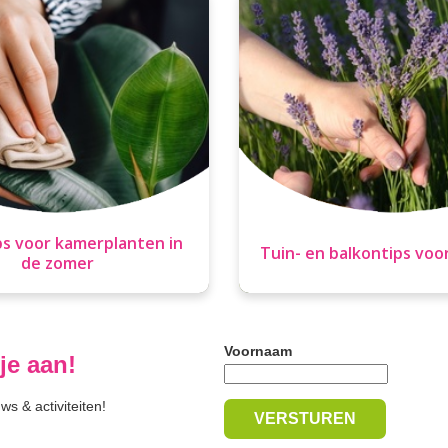
ps voor kamerplanten in
Tuin- en balkontips voo
de zomer
Voornaam
je aan!
s & activiteiten!