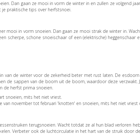
en. Dan gaan ze mooi in vorm de winter in en zullen ze volgend jaar we
je praktische tips over herfstsnoei.
er mooi in vorm snoeien. Dan gaan ze mooi strak de winter in. Wacht
een scherpe, schone snoeischaar of een (elektrische) heggenschaar e
n van de winter voor de zekerheid beter met rust laten. De esdoorn
n de sappen van de boom uit de boom, waardoor deze verzwakt. Je sn
n de herfst prima snoeien.
 snoeien, mits het niet vriest.
e van november tot februari 'knotten' en snoeien, mits het niet vriest 
essenstruiken terugsnoeien. Wacht totdat ze al hun blad verloren he
elen. Verbeter ook de luchtcirculatie in het hart van de struik door 