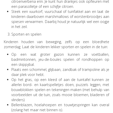
citroenverbena erin. Je kunt hun drankjes ook opfleuren met
een parasolletje of een schijfje citroen.
Steek een vuurkorf, vuurschaal of tuinfakkel aan en laat de
kinderen daarboven marshmallows of worstenbroodjes aan
spiesen verwarmen. Daarbij houd je natuurlijk wel een oogje
in het zeil.
Sporten en spelen
Kinderen houden van beweging, zelfs op een bloedhete
zomerdag. Laat de kinderen lekker sporten en spelen in de tuin:
Op een wat groter gazon kunnen ze voetballen,
badmintonnen, jeu-de-boules spelen of rondhoppen op
een skippybal.
Plaats een schommel, glijbaan, zandbak of trampoline als je
daar plek voor hebt.
Op het gras, op een kleed of aan de tuintafel kunnen ze
allerlei bord- en kaartspelletjes doen, puzzels leggen, met
bouwblokken spelen en tekeningen maken (met behulp van
voorbeelden uit de tuin, zoals mooie bloemen, bladeren of
vlinders).
Bellenblazen, hoelahoepen en touwtjespringen kan overal
(zolang het maar niet binnen is).