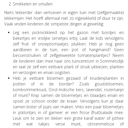
Smikkelen en smullen
Niets lekkerder dan vertoeven in eigen tuin met (zelfgemaakte)
lekkernijen. Het hoeft allemaal niet zo ingewikkeld of duur te zijn.
Vaak vinden kinderen de simpelste dingen al geweldig:
Leg een picknickkleed op het gazon met bordjes en
bekertjes en vrolijke servetjes erbij. Laat de kids vervolgens
zelf fruit of snoeptomaatjes plukken. Heb je nog geen
aardbeien in de tuin, een pot of hangmand? Geen
bessenstruiken of zelfgekweekte tomatenplantjes? Neem
de kinderen dan mee naar ons tuincentrum in Sommelsdijk
en laat ze zelf een eetbare plant of struik uitkiezen, planten
en verzorgen en ervan oogsten.
Heb je eetbare bloemen gezaaid of kruidenplanten in
potten of in de border? Zoals goudsbloemen,
komkommerkruid, Oost-Indische kers, lavendel, rozemarijn
of munt? Knip samen de bloemetjes en blaadjes ervan en
spoel ze schoon onder de kraan. Vervolgens kun je daar
samen boter of ijsjes van maken. Vries een paar bloemetjes
in ijsklontjes in of garneer er een frisse (fruit)salade mee.
Leuk om te zien en lekker: een grote karaf water of ijsthee
met wat takjes verse munt, citroenmelisse of