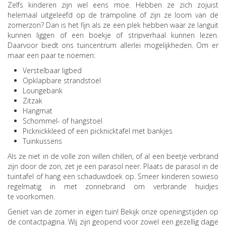
Zelfs kinderen zijn wel eens moe. Hebben ze zich zojuist
helemaal uitgeleefd op de trampoline of zijn ze loom van de
zomerzon? Dan is het fijn als ze een plek hebben waar ze languit
kunnen liggen of een boekje of stripverhaal kunnen lezen.
Daarvoor biedt ons tuincentrum allerlei mogelijkheden. Om er
maar een paar te noemen:
Verstelbaar ligbed
Opklapbare strandstoel
Loungebank
Zitzak
Hangmat
Schommel- of hangstoel
Picknickkleed of een picknicktafel met bankjes
Tuinkussens
Als ze niet in de volle zon willen chillen, of al een beetje verbrand
zijn door de zon, zet je een parasol neer. Plaats de parasol in de
tuintafel of hang een schaduwdoek op. Smeer kinderen sowieso
regelmatig in met zonnebrand om verbrande huidjes
te voorkomen.
Geniet van de zomer in eigen tuin! Bekijk onze openingstijden op
de contactpagina. Wij zijn geopend voor zowel een gezellig dagje