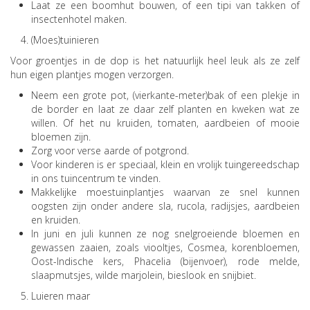
Laat ze een boomhut bouwen, of een tipi van takken of
insectenhotel maken.
(Moes)tuinieren
Voor groentjes in de dop is het natuurlijk heel leuk als ze zelf
hun eigen plantjes mogen verzorgen.
Neem een grote pot, (vierkante-meter)bak of een plekje in
de border en laat ze daar zelf planten en kweken wat ze
willen. Of het nu kruiden, tomaten, aardbeien of mooie
bloemen zijn.
Zorg voor verse aarde of potgrond.
Voor kinderen is er speciaal, klein en vrolijk tuingereedschap
in ons tuincentrum te vinden.
Makkelijke moestuinplantjes waarvan ze snel kunnen
oogsten zijn onder andere sla, rucola, radijsjes, aardbeien
en kruiden.
In juni en juli kunnen ze nog snelgroeiende bloemen en
gewassen zaaien, zoals viooltjes, Cosmea, korenbloemen,
Oost-Indische kers, Phacelia (bijenvoer), rode melde,
slaapmutsjes, wilde marjolein, bieslook en snijbiet.
Luieren maar