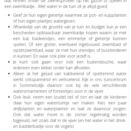
laat rennen onder de zwenksproeier op het gazon of spelen in
een zwembadje... Met water in de tuin zit je altijd goed.
Geef ze hun eigen gietertje waarmee ze pot- en kuipplanten
of hun eigen plantjes watergeven.
Afhankelijk van de grootte van je tuin en budget kun je een
bescheiden opblaasbaar zwembadje kopen waarin ze met
een bal, badeendjes, een emmertje of gietertje kunnen
spelen. Of een groter, eventueel ingebouwd zwembad of
opzetzwembad, waar ze met hun vriendjes of buurkinderen
in kunnen. En waar ook plek voor jezelf is.
Je kunt ook gaan voor ook een buitendouche, waar
iedereen even lekker onder kan afkoelen.
Alleen al het geluid van kabbelend of spetterend water
werkt ontspannend en verkoelend. Kijk in ons tuincentrum
in Sommelsdijk daarom ook bij de vele verschillende
waterornamenten of fonteintjes voor in de vijver.
Ook leuk: neem een (oude) teil of ton en laat de kinderen
daar hun eigen watertuintje van maken. Kies een paar
drijfplanten en waterplanten en laat ze daarvoor zorgen.
Ook dat water moet in de zomer regelmatig worden
bijgevuld, net zoals dat in de vijver (en het water in het drink-
en badderbadje voor de vogels).