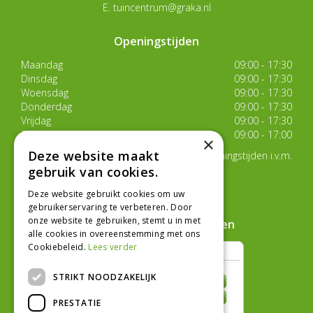
E.
tuincentrum@graka.nl
Openingstijden
Maandag
09:00 - 17:30
Dinsdag
09:00 - 17:30
Woensdag
09:00 - 17:30
Donderdag
09:00 - 17:30
Vrijdag
09:00 - 17:30
Zaterdag
09:00 - 17:00
×
Deze website maakt
Van 17 juli t/m 29 augustus aangepaste openingstijden i.v.m.
de zomervakantie
gebruik van cookies.
Toon alle openingstijden
Deze website gebruikt cookies om uw
gebruikerservaring te verbeteren. Door
onze website te gebruiken, stemt u in met
Hoe klanten ons beoordelen
alle cookies in overeenstemming met ons
Cookiebeleid.
Lees verder
STRIKT NOODZAKELIJK
PRESTATIE