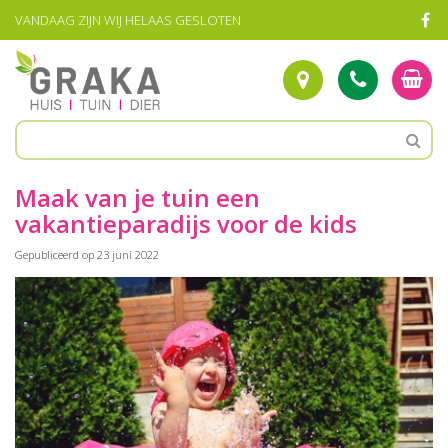
G
VANDAAG ZIJN WIJ HELAAS GESLOTEN
a
n
a
a
r
c
o
n
t
Maak van je tuin een
e
vakantieparadijs voor de kids
n
t
Gepubliceerd op
23 juni 2022