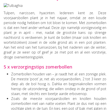
Tulpen, narcissen, hyacinten. Iedereen kent ze. Deze
voorjaarsbollen plant je in het najaar, omdat ze een koude
periode nodig hebben om tot bloei te komen. Met zomerbollen
is dat een heel ander verhaal. Deze zijn namelijk vorstgevoelig en
plant je in april - mei, nadat de grootste kans op strenge
nachtvorst is verdwenen. Je kunt de bollen (maar ook knollen en
wortelstokken) zowel in de volle grond als in een pot planten.
Aan het eind van het tuinseizoen, bij het naderen van de winter,
graaf je ze weer op of geef je ze met pot en al een vorstvrije,
droge overwinteringsplek.
5 x verzorgingstips zomerbollen
Zomerbollen houden van – je raadt het al: een zonnige plek.
De meeste ‘poot’ je, net als voorjaarsbollen, 2 tot 3 keer zo
diep als de bol hoog is. Dahlia en begoniaknollen vormen
hierop de uitzondering; die willen ondiep in de grond of pot
staan, met slechts een beetje aarde erbovenop.
Zoals de meeste voorjaarsbollen en knollen houden
zomerbollen niet van natte voeten. Plant ze dus niet op een
vochtige plek in de tuin. En kies een pot of bak met gaten in