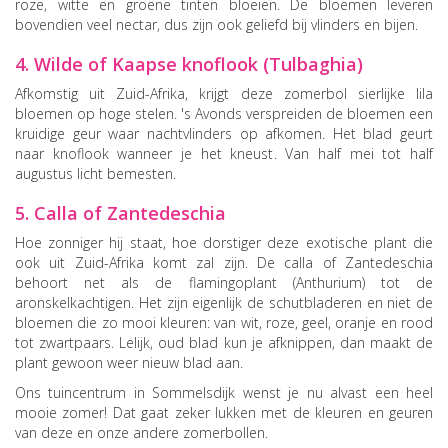
roze, witte en groene tinten bloeien. De bloemen leveren
bovendien veel nectar, dus zijn ook geliefd bij vlinders en bijen.
4. Wilde of Kaapse knoflook (Tulbaghia)
Afkomstig uit Zuid-Afrika, krijgt deze zomerbol sierlijke lila
bloemen op hoge stelen. 's Avonds verspreiden de bloemen een
kruidige geur waar nachtvlinders op afkomen. Het blad geurt
naar knoflook wanneer je het kneust. Van half mei tot half
augustus licht bemesten.
5. Calla of Zantedeschia
Hoe zonniger hij staat, hoe dorstiger deze exotische plant die
ook uit Zuid-Afrika komt zal zijn. De calla of Zantedeschia
behoort net als de flamingoplant (Anthurium) tot de
aronskelkachtigen. Het zijn eigenlijk de schutbladeren en niet de
bloemen die zo mooi kleuren: van wit, roze, geel, oranje en rood
tot zwartpaars. Lelijk, oud blad kun je afknippen, dan maakt de
plant gewoon weer nieuw blad aan.
Ons tuincentrum in Sommelsdijk wenst je nu alvast een heel
mooie zomer! Dat gaat zeker lukken met de kleuren en geuren
van deze en onze andere zomerbollen.