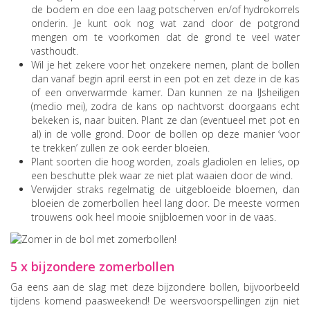
de bodem en doe een laag potscherven en/of hydrokorrels
onderin. Je kunt ook nog wat zand door de potgrond
mengen om te voorkomen dat de grond te veel water
vasthoudt.
Wil je het zekere voor het onzekere nemen, plant de bollen
dan vanaf begin april eerst in een pot en zet deze in de kas
of een onverwarmde kamer. Dan kunnen ze na IJsheiligen
(medio mei), zodra de kans op nachtvorst doorgaans echt
bekeken is, naar buiten. Plant ze dan (eventueel met pot en
al) in de volle grond. Door de bollen op deze manier ‘voor
te trekken’ zullen ze ook eerder bloeien.
Plant soorten die hoog worden, zoals gladiolen en lelies, op
een beschutte plek waar ze niet plat waaien door de wind.
Verwijder straks regelmatig de uitgebloeide bloemen, dan
bloeien de zomerbollen heel lang door. De meeste vormen
trouwens ook heel mooie snijbloemen voor in de vaas.
5 x bijzondere zomerbollen
Ga eens aan de slag met deze bijzondere bollen, bijvoorbeeld
tijdens komend paasweekend! De weersvoorspellingen zijn niet