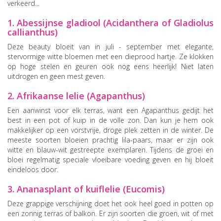
verkeerd...
1. Abessijnse gladiool (Acidanthera of Gladiolus
callianthus)
Deze beauty bloeit van in juli - september met elegante,
stervormige witte bloemen met een dieprood hartje. Ze klokken
op hoge stelen en geuren ook nog eens heerlijk! Niet laten
uitdrogen en geen mest geven.
2. Afrikaanse lelie (Agapanthus)
Een aanwinst voor elk terras, want een Agapanthus gedijt het
best in een pot of kuip in de volle zon. Dan kun je hem ook
makkelijker op een vorstvrije, droge plek zetten in de winter. De
meeste soorten bloeien prachtig lila-paars, maar er zijn ook
witte en blauw-wit gestreepte exemplaren. Tijdens de groei en
bloei regelmatig speciale vloeibare voeding geven en hij bloeit
eindeloos door.
3. Ananasplant of kuiflelie (Eucomis)
Deze grappige verschijning doet het ook heel goed in potten op
een zonnig terras of balkon. Er zijn soorten die groen, wit of met