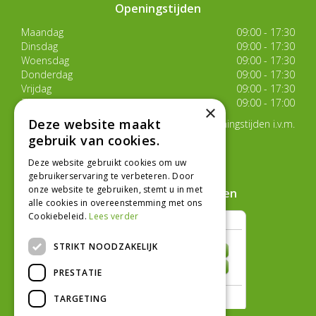
Openingstijden
Maandag
09:00 - 17:30
Dinsdag
09:00 - 17:30
Woensdag
09:00 - 17:30
Donderdag
09:00 - 17:30
Vrijdag
09:00 - 17:30
Zaterdag
09:00 - 17:00
×
Deze website maakt
Van 17 juli t/m 29 augustus aangepaste openingstijden i.v.m.
de zomervakantie
gebruik van cookies.
Toon alle openingstijden
Deze website gebruikt cookies om uw
gebruikerservaring te verbeteren. Door
onze website te gebruiken, stemt u in met
Hoe klanten ons beoordelen
alle cookies in overeenstemming met ons
Cookiebeleid.
Lees verder
STRIKT NOODZAKELIJK
PRESTATIE
TARGETING