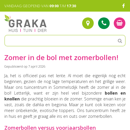
G
VANDAAG GEOPEND VAN
09:00
T/M
17:30
a
n
a
a
r
c
o
n
t
Zomer in de bol met zomerbollen!
e
n
Gepubliceerd op
7 april 2026
t
Ja, het is officieel pas net lente. Al moet die eigenlijk nog echt
beginnen, gezien de nog lage temperaturen en het grillige weer.
Maar ons tuincentrum in Sommelsdijk heeft de zomer al in de
bol! Letterlijk, want er zijn heel veel bijzondere
bollen en
knollen
die prachtig bloeien in de zomer. Sommige ervan ken je
vast, zoals de dahlia en begonia. Maar je kunt ook kiezen voor
meer onbekende, exotische toppers. Ons tuincentrum heeft ze
in huis en geeft je graag alle ins en outs over zomerbollen.
Zomerbollen versus voorjaarsbollen