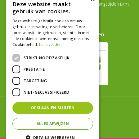
Deze website maakt
Van 17 juli t/m 29 augustus aangepaste openingstijden i.v.m.
de zomervakantie
gebruik van cookies.
Toon alle openingstijden
Deze website gebruikt cookies om uw
gebruikerservaring te verbeteren. Door
onze website te gebruiken, stemt u in met
Hoe klanten ons beoordelen
alle cookies in overeenstemming met ons
Cookiebeleid.
Lees verder
STRIKT NOODZAKELIJK
PRESTATIE
TARGETING
NIET-GECLASSIFICEERD
© Tuincentrum Graka
OPSLAAN EN SLUITEN
Green Solutions
Tuincentrum Overzicht
ALLES AFWIJZEN
Privacy Policy
DETAILS WEERGEVEN