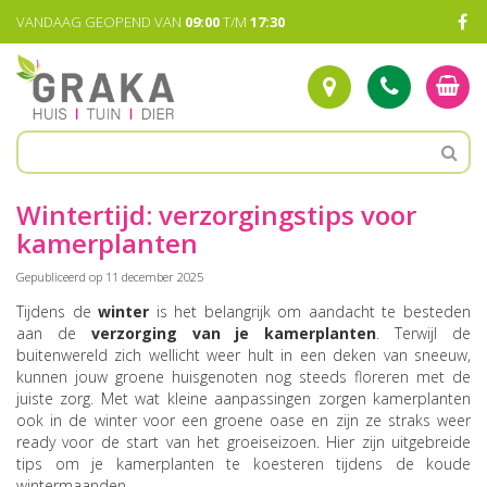
G
VANDAAG GEOPEND VAN
09:00
T/M
17:30
a
n
a
a
r
c
o
n
t
Wintertijd: verzorgingstips voor
e
kamerplanten
n
t
Gepubliceerd op
11 december 2025
Tijdens de
winter
is het belangrijk om aandacht te besteden
aan de
verzorging van je kamerplanten
. Terwijl de
buitenwereld zich wellicht weer hult in een deken van sneeuw,
kunnen jouw groene huisgenoten nog steeds floreren met de
juiste zorg. Met wat kleine aanpassingen zorgen kamerplanten
ook in de winter voor een groene oase en zijn ze straks weer
ready voor de start van het groeiseizoen. Hier zijn uitgebreide
tips om je kamerplanten te koesteren tijdens de koude
wintermaanden.