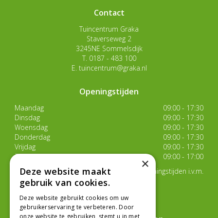
Contact
Tuincentrum Graka
Staverseweg 2
3245NE Sommelsdijk
T.
0187 - 483 100
E.
tuincentrum@graka.nl
Openingstijden
Maandag
09:00 - 17:30
Dinsdag
09:00 - 17:30
Woensdag
09:00 - 17:30
Donderdag
09:00 - 17:30
Vrijdag
09:00 - 17:30
Zaterdag
09:00 - 17:00
×
Deze website maakt
Van 17 juli t/m 29 augustus aangepaste openingstijden i.v.m.
de zomervakantie
gebruik van cookies.
Toon alle openingstijden
Deze website gebruikt cookies om uw
gebruikerservaring te verbeteren. Door
onze website te gebruiken, stemt u in met