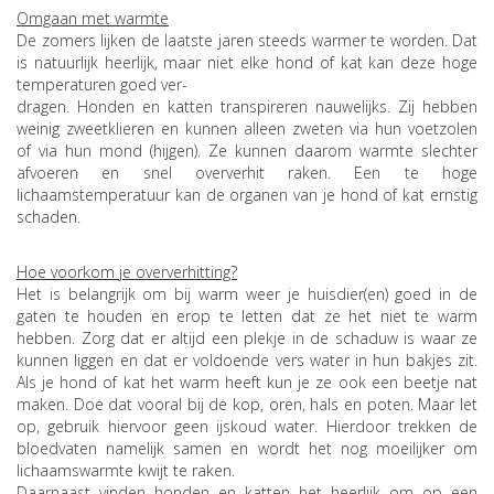
Omgaan met warmte
De zomers lijken de laatste jaren steeds warmer te worden. Dat
is natuurlijk heerlijk, maar niet elke hond of kat kan deze hoge
temperaturen goed ver-
dragen. Honden en katten transpireren nauwelijks. Zij hebben
weinig zweetklieren en kunnen alleen zweten via hun voetzolen
of via hun mond (hijgen). Ze kunnen daarom warmte slechter
afvoeren en snel oververhit raken. Een te hoge
lichaamstemperatuur kan de organen van je hond of kat ernstig
schaden.
Hoe voorkom je oververhitting?
Het is belangrijk om bij warm weer je huisdier(en) goed in de
gaten te houden en erop te letten dat ze het niet te warm
hebben. Zorg dat er altijd een plekje in de schaduw is waar ze
kunnen liggen en dat er voldoende vers water in hun bakjes zit.
Als je hond of kat het warm heeft kun je ze ook een beetje nat
maken. Doe dat vooral bij de kop, oren, hals en poten. Maar let
op, gebruik hiervoor geen ijskoud water. Hierdoor trekken de
bloedvaten namelijk samen en wordt het nog moeilijker om
lichaamswarmte kwijt te raken.
Daarnaast vinden honden en katten het heerlijk om op een