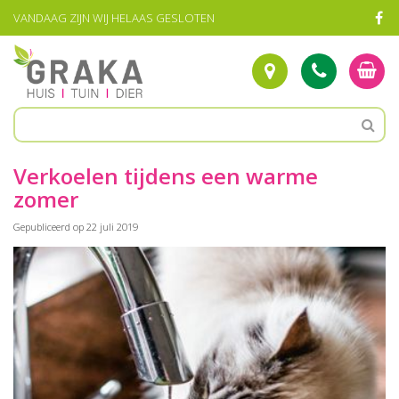
G
VANDAAG ZIJN WIJ HELAAS GESLOTEN
a
n
a
a
r
c
o
n
t
Verkoelen tijdens een warme
e
zomer
n
t
Gepubliceerd op
22 juli 2019