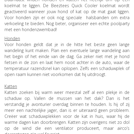
koelmat te liggen. De Beeztees Quick Cooler koelmat wordt
geactiveerd wanneer jouw hond of kat op de mat gaat liggen.
Voor honden zijn er ook nog speciale halsbanden om extra
verkoeling te bieden. Nog beter, organiseer een echte poolparty
met een hondenzwembad!
Honden
Voor honden geldt dat je in de hitte het beste geen lange
wandeling kunt maken. Plan een eventuele lange wandeling aan
het begin of het einde van de dag. Ga zeker niet met je hond
fietsen in de zon en laat hem nooit achter in de auto, waar de
temperatuur razendsnel kan oplopen. Zelfs een schaduwplek of
open raam kunnen niet voorkomen dat hij uitdroogt.
Katten
Katten zoeken bij warm weer meestal zelf al een plekje in de
schaduw op. Vallen de mussen van het dak? Dan is het
verstandig je avonturier overdag binnen te houden. Is hij of zij
meer een nachtelijke jager, dan is er uiteraard geen probleem.
Creëer wat schaduwplekken voor de kat in huis, waar hij de
warme dagen kan doorbrengen. Katten zijn overigens niet zo dol
op de wind die een ventilator produceert, maar airco’s